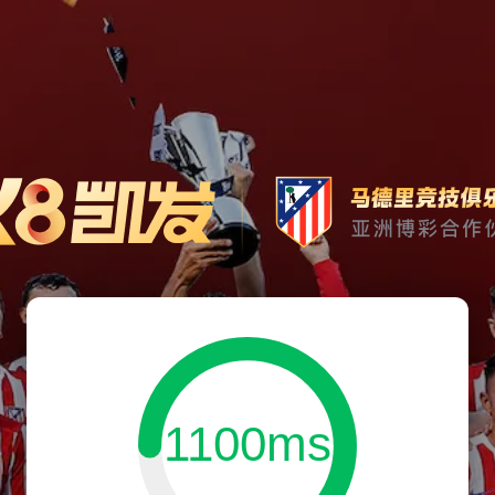
1100ms